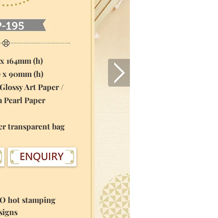
P-195
 x 164mm (h)
) x 90mm (h)
Glossy Art Paper /
rl Paper
er transparent bag
GO hot stamping
igns