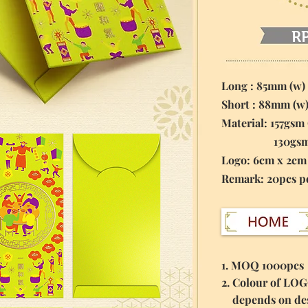
R
Long : 85mm (w)
Short : 88mm (w
Material: 157gsm 
130gsm Pea
Logo: 6cm x 2cm
​Remark: 20pcs p
1. MOQ 1000pcs
2. Colour of LO
depends on des